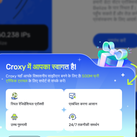
हमारी डेटा सेंटर प्रॉक्स
Belize के पार स्थित हैं
पहुँच सकते हैं और तेज़ कन
प्रसंस्करण के लिए आदर्श 
0,238 IPs
प्रारंभ करें
lize
Croxy में आपका स्वागत है!
Croxy यहाँ आपके विश्वसनीय साझीदार बनने के लिए है!
500M फ्री
ट्रैफिक ट्रायल
के लिए सपोर्ट से संपर्क करें!
रियल रेजिडेंशियल प्रॉक्सी
प्रबंधित करना आसान
 प्रॉक्सी
उच्च गुमनामी
24/7 तकनीकी समर्थन