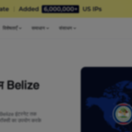
विशेषताएँ
समाधान
संसाधन
यम Belize
ो Belize इंटरनेट तक
क्रॉक्सी का उपयोग करके