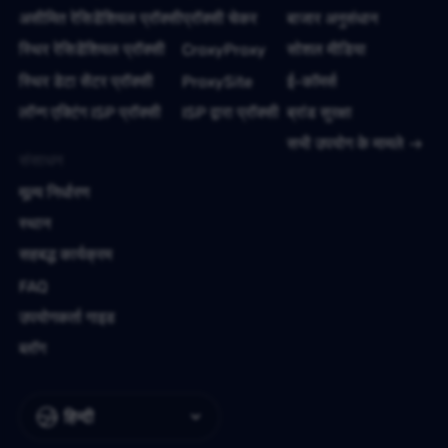
असीमित रेसिडेंशियल प्रॉक्सी
प्रॉक्सी चेकर
बाजार अनुसंधान
स्थिर रेसिडेंशियल प्रॉक्सी
CroxyProxy
सोशल मीडिया
स्थिर डेटा सेंटर प्रॉक्सी
ProxySite
ई-कॉमर्स
लॉन्ग एक्टिंग ISP प्रॉक्सी
ISP द्वारा प्रॉक्सी
ब्रांड सुरक्षा
सभी उपयोग के मामले
संसाधन
मूल्य निर्धारण
स्थान
सहबद्ध कार्यक्रम
FAQ
उपयोगकर्ता गाइड
ब्लॉग
हिन्दी