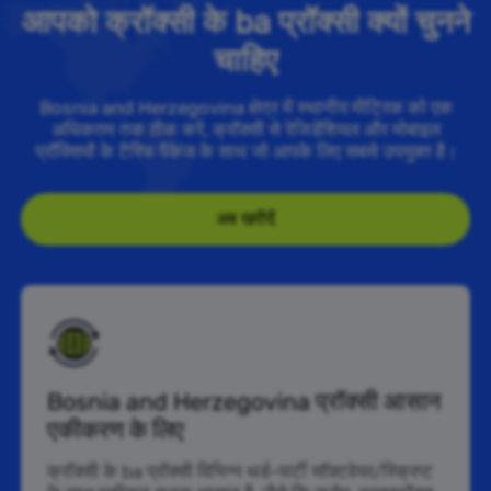
आपको क्रॉक्सी के ba प्रॉक्सी क्यों चुनने
चाहिए
Bosnia and Herzegovina क्षेत्र में स्थानीय मीट्रिक को एक
अधिकतम तक ठीक करें, क्रॉक्सी से रेजिडेंशियल और मोबाइल
प्रॉक्सियों के टैरिफ पैकेज के साथ जो आपके लिए सबसे उपयुक्त है।
अब खरीदें
Bosnia and Herzegovina प्रॉक्सी आसान
एकीकरण के लिए
क्रॉक्सी के ba प्रॉक्सी विभिन्न थर्ड-पार्टी सॉफ़्टवेयर/स्क्रिप्ट