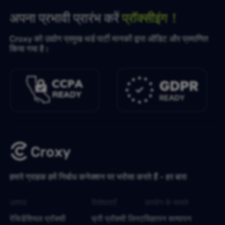
अपना प्रभावी प्रारंभ करें
प्रॉक्सीइंग！
Croxy को उद्योग प्रमुख थर्ड पार्टी मानकों द्वारा ऑडिट और प्रमाणित
किया गया है।
हमारे ग्राहक हमें निर्बाध कनेक्शन पर भरोसा करते हैं - हर बार!
उत्पाद
विशेषताएँ
उपयोग के मामले
रेसिडेंशियल प्रॉक्सी
फ्री प्रॉक्सी लिस्ट
विज्ञापन सत्यापन