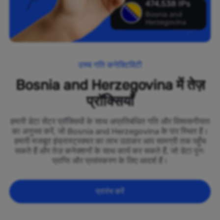
474,538 IPs
Bosnia and
Herzegovina
उच्च गति कनेक्टिविटी
Bosnia and Herzegovina में तेज़
प्रॉक्सियाँ
हमारी डेटा सेंटर प्रॉक्सियों के साथ अप्रतिबंधित गति और विश्वसनीयता
का अनुभव करें, जो Bosnia and Herzegovina के पार स्थित हैं।
हमारी मजबूत इंफ्रास्ट्रक्चर का लाभ उठाकर आप सामग्री तक पहुँच
सकते हैं और तेज़ कनेक्शनों के साथ कार्य कर सकते हैं, जो डेटा पुनः
प्राप्ति और प्रसंस्करण के लिए आदर्श हैं।
प्रारंभ करें