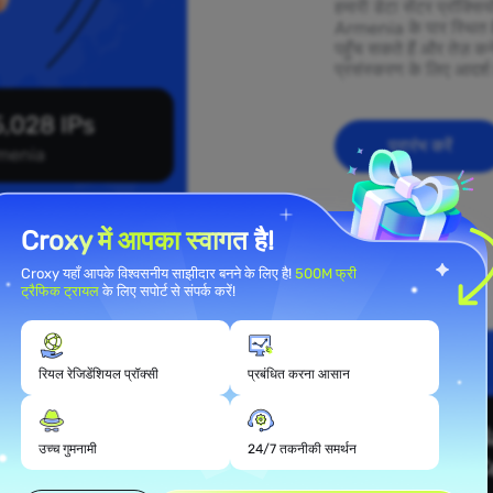
हमारी डेटा सेंटर प्रॉक्स
Armenia के पार स्थित ह
पहुँच सकते हैं और तेज़ कन
प्रसंस्करण के लिए आदर्श 
,028 IPs
प्रारंभ करें
menia
Croxy में आपका स्वागत है!
Croxy यहाँ आपके विश्वसनीय साझीदार बनने के लिए है!
500M फ्री
ट्रैफिक ट्रायल
के लिए सपोर्ट से संपर्क करें!
रियल रेजिडेंशियल प्रॉक्सी
प्रबंधित करना आसान
यल प्रॉक्सी
उच्च गुमनामी
24/7 तकनीकी समर्थन