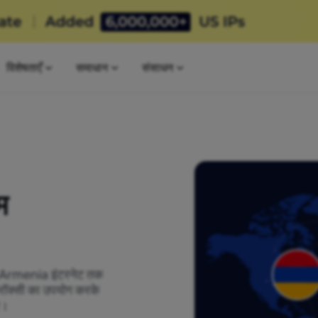
विशेषताएँ
समाधान
संसाधन
म
को Armenia इंटरनेट तक
क्रॉक्सी का उपयोग करके
र।