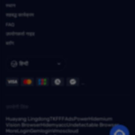
स्थान
सहबद्ध कार्यक्रम
FAQ
उपयोगकर्ता गाइड
ब्लॉग
हिन्दी
उपयोगी लिंक
Huayang Lingdong
TKFFF
AdsPower
Hidemium
Vision Browser
Hidemyacc
Undetectable Browser
MoreLogin
Gemlogin
Vmoscloud