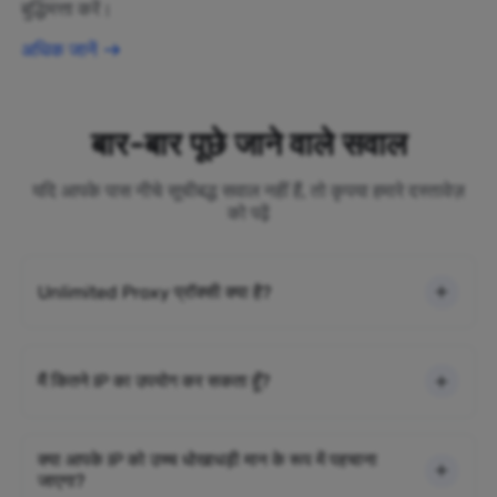
बुद्धिमत्ता करें।
अधिक जानें
बार-बार पूछे जाने वाले सवाल
यदि आपके पास नीचे सूचीबद्ध सवाल नहीं हैं, तो कृपया हमारे दस्तावेज़
को पढ़ें
Unlimited Proxy प्रॉक्सी क्या है?
मैं कितने IP का उपयोग कर सकता हूँ?
क्या आपके IP को उच्च धोखाधड़ी मान के रूप में पहचाना
जाएगा?