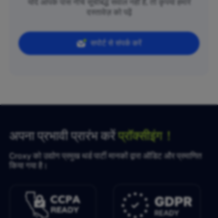
यदि आपके पास नीचे सूचीबद्ध सवाल नहीं हैं, तो कृपया हमारे
दस्तावेज़ को पढ़ें
सपोर्ट से संपर्क करें
अपना प्रभावी प्रारंभ करें
प्रॉक्सीइंग！
Croxy को उद्योग प्रमुख थर्ड पार्टी मानकों द्वारा ऑडिट और प्रमाणित
किया गया है।