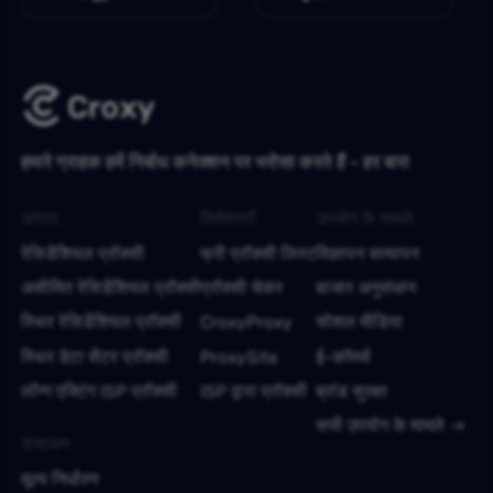
हमारे ग्राहक हमें निर्बाध कनेक्शन पर भरोसा करते हैं - हर बार!
उत्पाद
विशेषताएँ
उपयोग के मामले
रेसिडेंशियल प्रॉक्सी
फ्री प्रॉक्सी लिस्ट
विज्ञापन सत्यापन
असीमित रेसिडेंशियल प्रॉक्सी
प्रॉक्सी चेकर
बाजार अनुसंधान
स्थिर रेसिडेंशियल प्रॉक्सी
CroxyProxy
सोशल मीडिया
स्थिर डेटा सेंटर प्रॉक्सी
ProxySite
ई-कॉमर्स
लॉन्ग एक्टिंग ISP प्रॉक्सी
ISP द्वारा प्रॉक्सी
ब्रांड सुरक्षा
सभी उपयोग के मामले
संसाधन
मूल्य निर्धारण