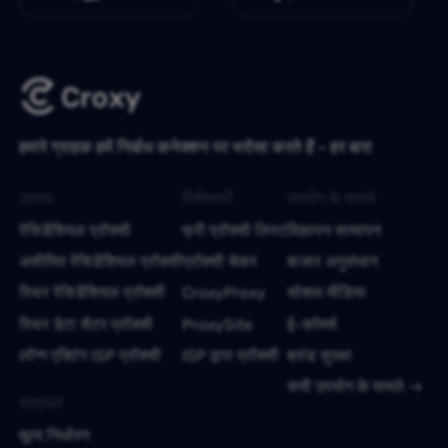
हमारे ग्राहक हमें निर्बाध कनेक्शन पर भरोसा करते हैं - हर बार!
उत्पाद
विशेषताएँ
उपयोग के मामले
रेसिडेंशियल प्रॉक्सी
फ्री प्रॉक्सी लिस्ट
विज्ञापन सत्यापन
असीमित रेसिडेंशियल प्रॉक्सी
प्रॉक्सी चेकर
बाजार अनुसंधान
स्थिर रेसिडेंशियल प्रॉक्सी
CroxyProxy
सोशल मीडिया
स्थिर डेटा सेंटर प्रॉक्सी
ProxySite
ई-कॉमर्स
लॉन्ग एक्टिंग ISP प्रॉक्सी
ISP द्वारा प्रॉक्सी
ब्रांड सुरक्षा
सभी उपयोग के मामले
संसाधन
मूल्य निर्धारण