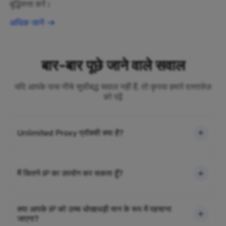
बुद्धिमत्ता करें।
अधिक जानें
बार-बार पूछे जाने वाले सवाल
यदि आपके पास नीचे सूचीबद्ध सवाल नहीं हैं, तो कृपया हमारे दस्तावेज़
को पढ़ें
Unlimited Proxy प्रॉक्सी क्या है?
मैं कितने IP का उपयोग कर सकता हूँ?
क्या आपके IP को उच्च धोखाधड़ी मान के रूप में पहचाना
जाएगा?