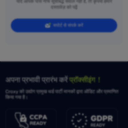
यदि आपके पास नीचे सूचीबद्ध सवाल नहीं हैं, तो कृपया हमारे
दस्तावेज़ को पढ़ें
सपोर्ट से संपर्क करें
अपना प्रभावी प्रारंभ करें
प्रॉक्सीइंग！
Croxy को उद्योग प्रमुख थर्ड पार्टी मानकों द्वारा ऑडिट और प्रमाणित
किया गया है।