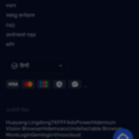
स्थान
सहबद्ध कार्यक्रम
FAQ
उपयोगकर्ता गाइड
ब्लॉग
हिन्दी
उपयोगी लिंक
Huayang Lingdong
TKFFF
AdsPower
Hidemium
Vision Browser
Hidemyacc
Undetectable Browser
MoreLogin
Gemlogin
Vmoscloud