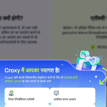
क्यों होगी?
प्रॉक्सी
 की आवश्यकता है, तो आप सही
80M+ से अधिक नैतिक रूप से स्रो
हैं, लेकिन IP का उपयोग करने से
genuine Wave Broadband प्रॉक
 का उपयोग कर सकते हैं जो
रेजिडेंश
उपयोगकर्ताओं के लिए उपलब्ध
99.9%
Croxy में आपका स्वागत है!
Croxy यहाँ आपके विश्वसनीय साझीदार बनने के लिए है!
500M फ्री
ट्रैफिक ट्रायल
के लिए सपोर्ट से संपर्क करें!
ने उपयोग मामले की आवश्यकताओं को पूरा क
रियल रेजिडेंशियल प्रॉक्सी
प्रबंधित करना आसान