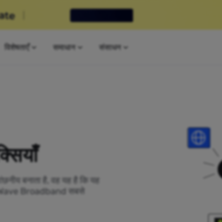
विशेषताएँ
समाधान
संसाधन
सियाँ
ांछनीय बनाता है, वह यह है कि यह
यहां Wave Broadband सबसे