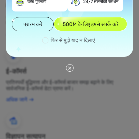
उच्च गुमनामी
24/7 तकनीकी समर्थन
वेब स्क्रैपिंग
अज्ञात डेटा संपत्तियों को एकत्र करें और उन्हें लाभकारी व्यापार निर्णयों में
बदलें।
प्रारंभ करें
500M के लिए हमसे संपर्क करें
अधिक जानें
फिर से मुझे याद न दिलाएं
ई-कॉमर्स
प्रतिस्पर्धी बुद्धिमत्ता और ई-कॉमर्स बाजार समझ बढ़ाने के लिए
सार्वजनिक ई-कॉमर्स डेटा प्राप्त करें।
अधिक जानें
विज्ञापन सत्यापन