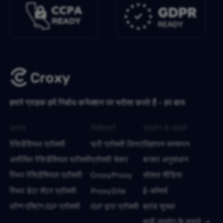
हमारे ग्राहक हमें निर्बाध कनेक्शन पर भरोसा करते हैं - हर बार!
उत्पाद
विशेषताएँ
उपयोग के मामले
रेसिडेंशियल प्रॉक्सी
फ्री प्रॉक्सी लिस्ट
विज्ञापन सत्यापन
असीमित रेसिडेंशियल प्रॉक्सी
प्रॉक्सी चेकर
बाजार अनुसंधान
स्थिर रेसिडेंशियल प्रॉक्सी
CroxyProxy
सोशल मीडिया
स्थिर डेटा सेंटर प्रॉक्सी
ProxySite
ई-कॉमर्स
लॉन्ग एक्टिंग ISP प्रॉक्सी
ISP द्वारा प्रॉक्सी
ब्रांड सुरक्षा
सभी उपयोग के मामले