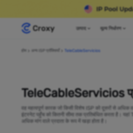
उत्पाद
मूल्य निर्धारण
होम
अन्य ISP प्रॉक्सियाँ
TeleCableServicios
TeleCableServicios प्रॉ
वह महत्वपूर्ण कारक जो किसी विशेष ISP को दूसरों से अधिक व
इंटरनेट पहुँच को कितनी सीमा तक प्रतिबंधित करता है। यह
अधिक मांग वाले प्रदाता के रूप में खड़ा होता है।