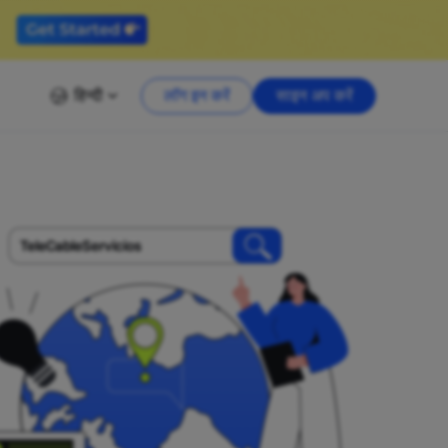
हिन्दी
लॉग इन करें
साइन अप करें
TeleCableServicios