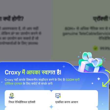
क्यों होगी?
प्रॉक्सी
 की आवश्यकता है, तो आप सही
80M+ से अधिक नैतिक रूप से स्रो
हैं, लेकिन IP का उपयोग करने से
genuine TeleCableServicios प्र
 का उपयोग कर सकते हैं जो
रेजिडेंश
उपयोगकर्ताओं के लिए उपलब्ध
99.9%
Croxy में आपका स्वागत है!
Croxy यहाँ आपके विश्वसनीय साझीदार बनने के लिए है!
500M फ्री
ट्रैफिक ट्रायल
के लिए सपोर्ट से संपर्क करें!
ने उपयोग मामले की आवश्यकताओं को पूरा क
रियल रेजिडेंशियल प्रॉक्सी
प्रबंधित करना आसान