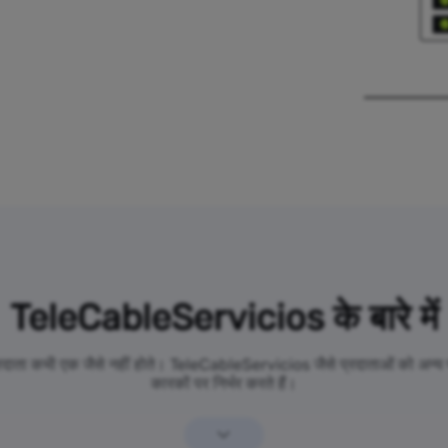
TeleCableServicios के बारे में
प्रदाता कभी एक जैसे नहीं होते। TeleCableServicios जैसे प्रदाताओं को अन्य प्
कारकों पर निर्भर करते हैं।