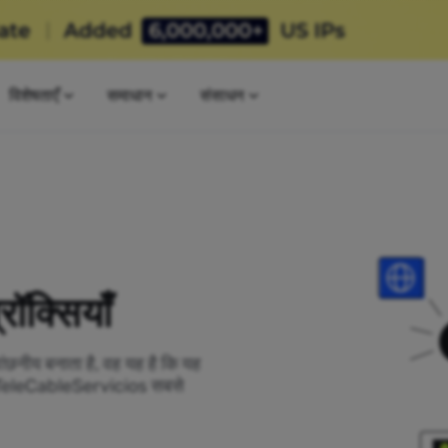
विशेषताएँ
समाधान
संसाधन
क्सियाँ
ांछनीय बनाता है, वह यह है कि यह
ां TeleCableServicios सबसे