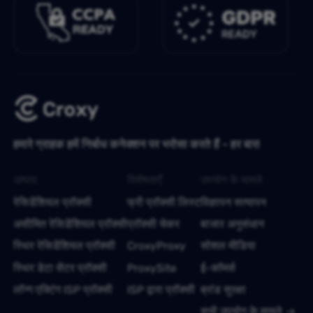
हमारे ग्राहक हमें निर्बाध कनेक्शन पर भरोसा करते हैं - हर बार!
उत्पाद
विशेषताएँ
उपयोग के मामले
रेसिडेंशियल प्रॉक्सी
फ्री प्रॉक्सी लिस्ट
विज्ञापन सत्यापन
असीमित रेसिडेंशियल प्रॉक्सी
प्रॉक्सी चेकर
बाजार अनुसंधान
स्थिर रेसिडेंशियल प्रॉक्सी
CroxyProxy
सोशल मीडिया
स्थिर डेटा सेंटर प्रॉक्सी
ProxySite
ई-कॉमर्स
लॉन्ग एक्टिंग ISP प्रॉक्सी
ISP द्वारा प्रॉक्सी
ब्रांड सुरक्षा
सभी उपयोग के मामले