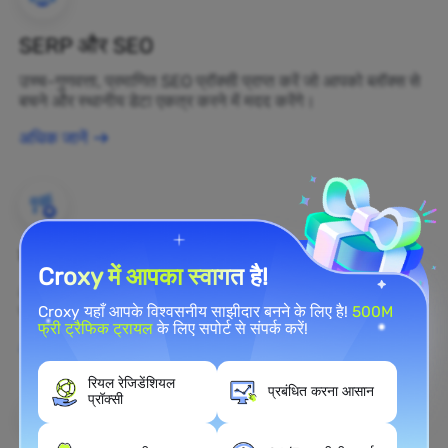
SERP और SEO
उच्च-गुणवत्ता, प्रमाणित SEO प्रॉक्सी प्राप्त करें जो आपको ब्लॉक्स से
बचने और स्थानीय डेटा एकत्र करने में मदद करेंगे।
अधिक जानें
ब्रांड सुरक्षा
Croxy में आपका स्वागत है!
आप रेजिडेंशियल प्रॉक्सी का उपयोग करके अपनी ब्रांड की सार्वजनिक
राय को वास्तविक समय में वेब पर निगरानी कर सकते हैं।
Croxy यहाँ आपके विश्वसनीय साझीदार बनने के लिए है!
500M
फ्री ट्रैफिक ट्रायल
के लिए सपोर्ट से संपर्क करें!
अधिक जानें
रियल रेजिडेंशियल
प्रबंधित करना आसान
प्रॉक्सी