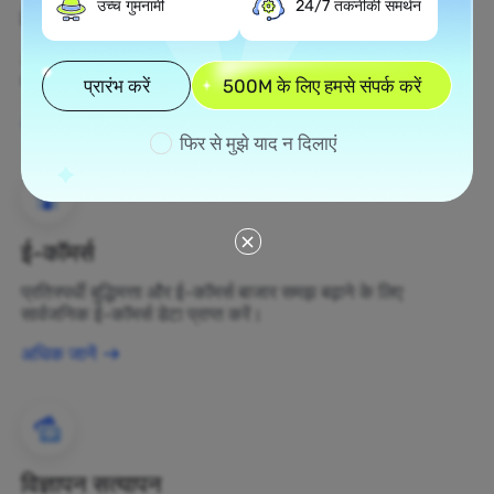
उच्च गुमनामी
24/7 तकनीकी समर्थन
वेब स्क्रैपिंग
अज्ञात डेटा संपत्तियों को एकत्र करें और उन्हें लाभकारी व्यापार निर्णयों में
बदलें।
प्रारंभ करें
500M के लिए हमसे संपर्क करें
अधिक जानें
फिर से मुझे याद न दिलाएं
ई-कॉमर्स
प्रतिस्पर्धी बुद्धिमत्ता और ई-कॉमर्स बाजार समझ बढ़ाने के लिए
सार्वजनिक ई-कॉमर्स डेटा प्राप्त करें।
अधिक जानें
विज्ञापन सत्यापन