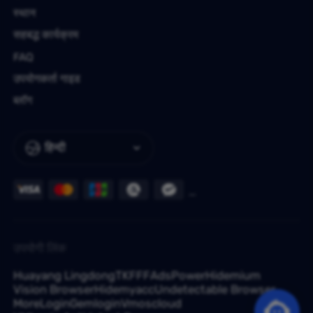
स्थान
सहबद्ध कार्यक्रम
FAQ
उपयोगकर्ता गाइड
ब्लॉग
हिन्दी
उपयोगी लिंक
Huayang Lingdong
TKFFF
AdsPower
Hidemium
Vision Browser
Hidemyacc
Undetectable Browser
MoreLogin
Gemlogin
Vmoscloud