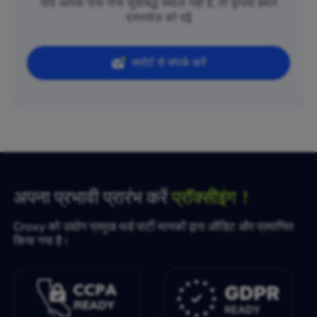
यदि आपके पास नीचे सूचीबद्ध सवाल नहीं हैं, तो कृपया हमारे
दस्तावेज़ को पढ़ें
सपोर्ट से संपर्क करें
अपना प्रभावी प्रारंभ करें
प्रॉक्सीइंग！
Croxy को उद्योग प्रमुख थर्ड पार्टी मानकों द्वारा ऑडिट और प्रमाणित
किया गया है।