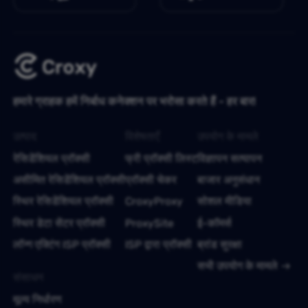
हमारे ग्राहक हमें निर्बाध कनेक्शन पर भरोसा करते हैं - हर बार!
उत्पाद
विशेषताएँ
उपयोग के मामले
रेसिडेंशियल प्रॉक्सी
फ्री प्रॉक्सी लिस्ट
विज्ञापन सत्यापन
असीमित रेसिडेंशियल प्रॉक्सी
प्रॉक्सी चेकर
बाजार अनुसंधान
स्थिर रेसिडेंशियल प्रॉक्सी
CroxyProxy
सोशल मीडिया
स्थिर डेटा सेंटर प्रॉक्सी
ProxySite
ई-कॉमर्स
लॉन्ग एक्टिंग ISP प्रॉक्सी
ISP द्वारा प्रॉक्सी
ब्रांड सुरक्षा
सभी उपयोग के मामले
संसाधन
मूल्य निर्धारण