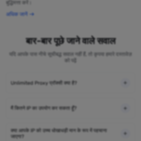
बुद्धिमत्ता करें।
अधिक जानें
बार-बार पूछे जाने वाले सवाल
यदि आपके पास नीचे सूचीबद्ध सवाल नहीं हैं, तो कृपया हमारे दस्तावेज़
को पढ़ें
Unlimited Proxy प्रॉक्सी क्या है?
मैं कितने IP का उपयोग कर सकता हूँ?
क्या आपके IP को उच्च धोखाधड़ी मान के रूप में पहचाना
जाएगा?