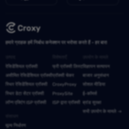
हमारे ग्राहक हमें निर्बाध कनेक्शन पर भरोसा करते हैं - हर बार!
उत्पाद
विशेषताएँ
उपयोग के मामले
रेसिडेंशियल प्रॉक्सी
फ्री प्रॉक्सी लिस्ट
विज्ञापन सत्यापन
असीमित रेसिडेंशियल प्रॉक्सी
प्रॉक्सी चेकर
बाजार अनुसंधान
स्थिर रेसिडेंशियल प्रॉक्सी
CroxyProxy
सोशल मीडिया
स्थिर डेटा सेंटर प्रॉक्सी
ProxySite
ई-कॉमर्स
लॉन्ग एक्टिंग ISP प्रॉक्सी
ISP द्वारा प्रॉक्सी
ब्रांड सुरक्षा
सभी उपयोग के मामले
संसाधन
मूल्य निर्धारण