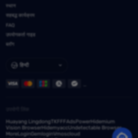
स्थान
सहबद्ध कार्यक्रम
FAQ
उपयोगकर्ता गाइड
ब्लॉग
हिन्दी
उपयोगी लिंक
Huayang Lingdong
TKFFF
AdsPower
Hidemium
Vision Browser
Hidemyacc
Undetectable Browser
MoreLogin
Gemlogin
Vmoscloud