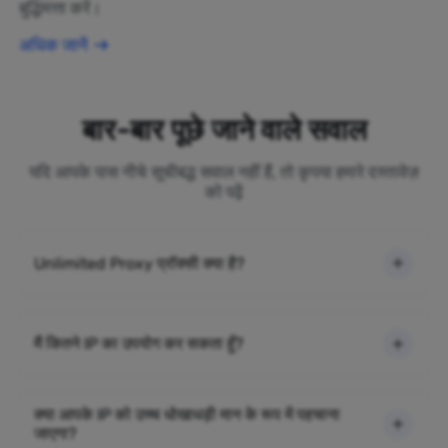
बुद्धिमत्ता करें।
अधिक जानें
बार-बार पूछे जाने वाले सवाल
यदि आपके पास नीचे सूचीबद्ध सवाल नहीं हैं, तो कृपया हमारे दस्तावेज़
को पढ़ें
Unlimited Proxy प्रॉक्सी क्या है?
मैं कितने IP का उपयोग कर सकता हूँ?
क्या आपके IP को उच्च धोखाधड़ी मान के रूप में पहचाना
जाएगा?