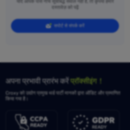
यदि आपके पास नीचे सूचीबद्ध सवाल नहीं हैं, तो कृपया हमारे
दस्तावेज़ को पढ़ें
सपोर्ट से संपर्क करें
अपना प्रभावी प्रारंभ करें
प्रॉक्सीइंग！
Croxy को उद्योग प्रमुख थर्ड पार्टी मानकों द्वारा ऑडिट और प्रमाणित
किया गया है।