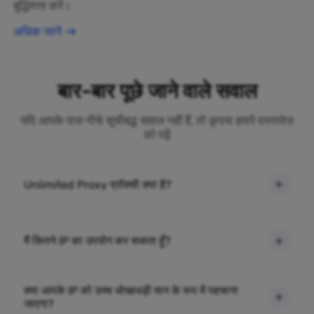
बुद्धिमत्ता करें।
अधिक जानें
बार-बार पूछे जाने वाले सवाल
यदि आपके पास नीचे सूचीबद्ध सवाल नहीं हैं, तो कृपया हमारे दस्तावेज़
को पढ़ें
Unlimited Proxy प्रॉक्सी क्या है?
मैं कितने IP का उपयोग कर सकता हूँ?
क्या आपके IP को उच्च धोखाधड़ी मान के रूप में पहचाना
जाएगा?