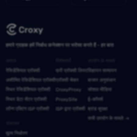
हमारे ग्राहक हमें निर्बाध कनेक्शन पर भरोसा करते हैं - हर बार!
उत्पाद
विशेषताएँ
उपयोग के मामले
रेसिडेंशियल प्रॉक्सी
फ्री प्रॉक्सी लिस्ट
विज्ञापन सत्यापन
असीमित रेसिडेंशियल प्रॉक्सी
प्रॉक्सी चेकर
बाजार अनुसंधान
स्थिर रेसिडेंशियल प्रॉक्सी
CroxyProxy
सोशल मीडिया
स्थिर डेटा सेंटर प्रॉक्सी
ProxySite
ई-कॉमर्स
लॉन्ग एक्टिंग ISP प्रॉक्सी
ISP द्वारा प्रॉक्सी
ब्रांड सुरक्षा
सभी उपयोग के मामले
संसाधन
मूल्य निर्धारण