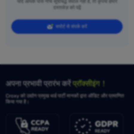
यदि आपके पास नीचे सूचीबद्ध सवाल नहीं हैं, तो कृपया हमारे
दस्तावेज़ को पढ़ें
सपोर्ट से संपर्क करें
अपना प्रभावी प्रारंभ करें
प्रॉक्सीइंग！
Croxy को उद्योग प्रमुख थर्ड पार्टी मानकों द्वारा ऑडिट और प्रमाणित
किया गया है।