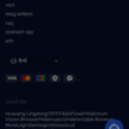
स्थान
सहबद्ध कार्यक्रम
FAQ
उपयोगकर्ता गाइड
ब्लॉग
हिन्दी
उपयोगी लिंक
Huayang Lingdong
TKFFF
AdsPower
Hidemium
Vision Browser
Hidemyacc
Undetectable Browser
MoreLogin
Gemlogin
Vmoscloud