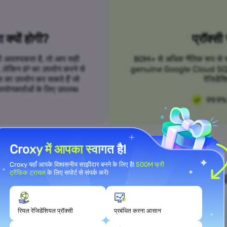
क्यों होगी?
प्रॉक्सी
 की आवश्यकता है, तो आप सही
80M+ से अधिक नैतिक रूप से स्रो
हैं, लेकिन IP का उपयोग करने से
genuine Google Cloud SQL प्रॉ
 का उपयोग कर सकते हैं जो
रेजिडेंश
उपयोगकर्ताओं के लिए उपलब्ध
99.9%
Croxy में आपका स्वागत है!
Croxy यहाँ आपके विश्वसनीय साझीदार बनने के लिए है!
500M फ्री
ट्रैफिक ट्रायल
के लिए सपोर्ट से संपर्क करें!
ने उपयोग मामले की आवश्यकताओं को पूरा क
रियल रेजिडेंशियल प्रॉक्सी
प्रबंधित करना आसान