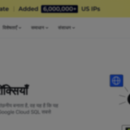
विशेषताएँ
समाधान
संसाधन
्सियाँ
ांछनीय बनाता है, वह यह है कि यह
हां Google Cloud SQL सबसे