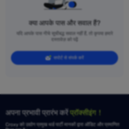
क्या आपके पास और सवाल हैं?
यदि आपके पास नीचे सूचीबद्ध सवाल नहीं हैं, तो कृपया हमारे
दस्तावेज़ को पढ़ें
सपोर्ट से संपर्क करें
अपना प्रभावी प्रारंभ करें
प्रॉक्सीइंग！
Croxy को उद्योग प्रमुख थर्ड पार्टी मानकों द्वारा ऑडिट और प्रमाणित