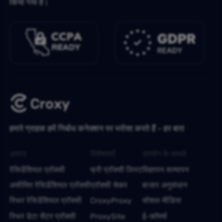
किया गया है।
हमारे ग्राहक हमें निर्बाध कनेक्शन पर भरोसा करते हैं - हर बार!
उत्पाद
विशेषताएँ
उपयोग के मामले
रेसिडेंशियल प्रॉक्सी
फ्री प्रॉक्सी लिस्ट
विज्ञापन सत्यापन
असीमित रेसिडेंशियल प्रॉक्सी
प्रॉक्सी चेकर
बाजार अनुसंधान
स्थिर रेसिडेंशियल प्रॉक्सी
CroxyProxy
सोशल मीडिया
स्थिर डेटा सेंटर प्रॉक्सी
ProxySite
ई-कॉमर्स