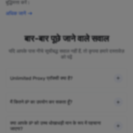
बुद्धिमत्ता करें।
अधिक जानें
बार-बार पूछे जाने वाले सवाल
यदि आपके पास नीचे सूचीबद्ध सवाल नहीं हैं, तो कृपया हमारे दस्तावेज़
को पढ़ें
Unlimited Proxy प्रॉक्सी क्या है?
मैं कितने IP का उपयोग कर सकता हूँ?
क्या आपके IP को उच्च धोखाधड़ी मान के रूप में पहचाना
जाएगा?