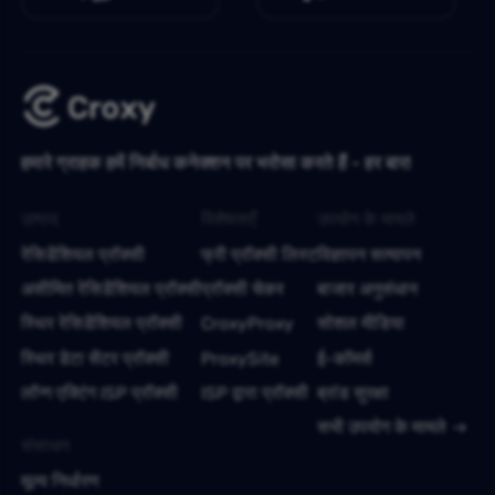
हमारे ग्राहक हमें निर्बाध कनेक्शन पर भरोसा करते हैं - हर बार!
उत्पाद
विशेषताएँ
उपयोग के मामले
रेसिडेंशियल प्रॉक्सी
फ्री प्रॉक्सी लिस्ट
विज्ञापन सत्यापन
असीमित रेसिडेंशियल प्रॉक्सी
प्रॉक्सी चेकर
बाजार अनुसंधान
स्थिर रेसिडेंशियल प्रॉक्सी
CroxyProxy
सोशल मीडिया
स्थिर डेटा सेंटर प्रॉक्सी
ProxySite
ई-कॉमर्स
लॉन्ग एक्टिंग ISP प्रॉक्सी
ISP द्वारा प्रॉक्सी
ब्रांड सुरक्षा
सभी उपयोग के मामले
संसाधन
मूल्य निर्धारण