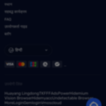
स्थान
सहबद्ध कार्यक्रम
FAQ
उपयोगकर्ता गाइड
ब्लॉग
हिन्दी
उपयोगी लिंक
Huayang Lingdong
TKFFF
AdsPower
Hidemium
Vision Browser
Hidemyacc
Undetectable Browser
MoreLogin
Gemlogin
Vmoscloud