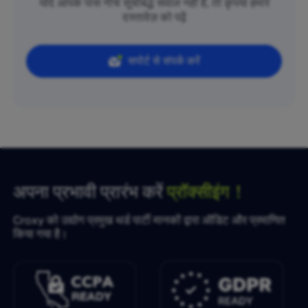
यदि आपके पास नीचे सूचीबद्ध सवाल नहीं हैं, तो कृपया हमारे
दस्तावेज़ को पढ़ें
सपोर्ट से संपर्क करें
अपना प्रभावी प्रारंभ करें
प्रॉक्सीइंग！
Croxy को उद्योग प्रमुख थर्ड पार्टी मानकों द्वारा ऑडिट और प्रमाणित
किया गया है।