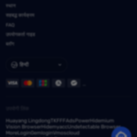
स्थान
सहबद्ध कार्यक्रम
FAQ
उपयोगकर्ता गाइड
ब्लॉग
हिन्दी
उपयोगी लिंक
Huayang Lingdong
TKFFF
AdsPower
Hidemium
Vision Browser
Hidemyacc
Undetectable Browser
MoreLogin
Gemlogin
Vmoscloud