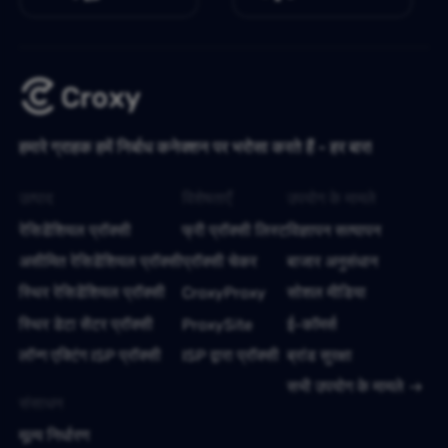
हमारे ग्राहक हमें निर्बाध कनेक्शन पर भरोसा करते हैं - हर बार!
उत्पाद
विशेषताएँ
उपयोग के मामले
रेसिडेंशियल प्रॉक्सी
फ्री प्रॉक्सी लिस्ट
विज्ञापन सत्यापन
असीमित रेसिडेंशियल प्रॉक्सी
प्रॉक्सी चेकर
बाजार अनुसंधान
स्थिर रेसिडेंशियल प्रॉक्सी
CroxyProxy
सोशल मीडिया
स्थिर डेटा सेंटर प्रॉक्सी
ProxySite
ई-कॉमर्स
लॉन्ग एक्टिंग ISP प्रॉक्सी
ISP द्वारा प्रॉक्सी
ब्रांड सुरक्षा
सभी उपयोग के मामले
संसाधन
मूल्य निर्धारण