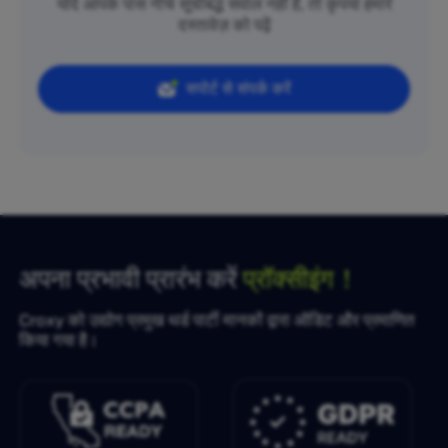
यदि आपके पास नीचे सूचीबद्ध सवाल नहीं हैं, तो कृपया हमारे
दस्तावेज़ को पढ़ें
सपोर्ट से संपर्क करें
अपना प्रभावी प्रारंभ करें
प्रॉक्सीइंग！
Croxy को उद्योग प्रमुख थर्ड पार्टी मानकों द्वारा ऑडिट और प्रमाणित
किया गया है।