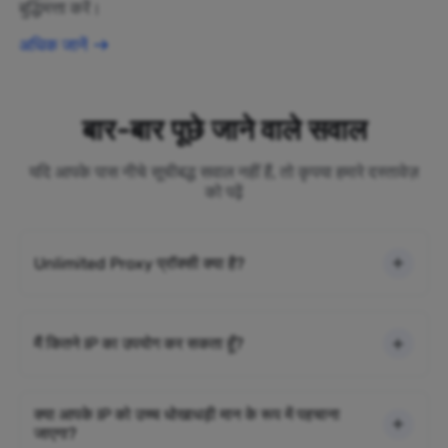
बुद्धिमत्ता करें।
अधिक जानें
बार-बार पूछे जाने वाले सवाल
यदि आपके पास नीचे सूचीबद्ध सवाल नहीं हैं, तो कृपया हमारे दस्तावेज़
को पढ़ें
Unlimited Proxy प्रॉक्सी क्या है?
मैं कितने IP का उपयोग कर सकता हूँ?
क्या आपके IP को उच्च धोखाधड़ी मान के रूप में पहचाना
जाएगा?