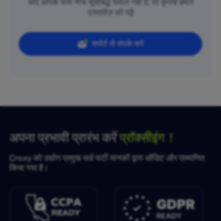
यदि आपके पास नीचे सूचीबद्ध सवाल नहीं हैं, तो कृपया हमारे
दस्तावेज़ को पढ़ें
सपोर्ट से संपर्क करें
अपना प्रभावी प्रारंभ करें
प्रॉक्सीइंग！
Croxy को उद्योग प्रमुख थर्ड पार्टी मानकों द्वारा ऑडिट और प्रमाणित
किया गया है।