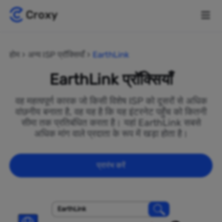
होम
अन्य ISP प्रॉक्सियाँ
EarthLink
EarthLink प्रॉक्सियाँ
वह महत्वपूर्ण कारक जो किसी विशेष ISP को दूसरों से अधिक
वांछनीय बनाता है, वह यह है कि यह इंटरनेट पहुँच को कितनी
सीमा तक प्रतिबंधित करता है। यहां EarthLink सबसे
अधिक मांग वाले प्रदाता के रूप में खड़ा होता है।
प्रारंभ करें
EarthLink