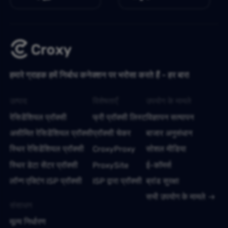
हमारे ग्राहक हमें निर्बाध कनेक्शन पर भरोसा करते हैं - हर बार!
उत्पाद
विशेषताएँ
उपयोग के मामले
रेसिडेंशियल प्रॉक्सी
फ्री प्रॉक्सी लिस्ट
विज्ञापन सत्यापन
असीमित रेसिडेंशियल प्रॉक्सी
प्रॉक्सी चेकर
बाजार अनुसंधान
स्थिर रेसिडेंशियल प्रॉक्सी
CroxyProxy
सोशल मीडिया
स्थिर डेटा सेंटर प्रॉक्सी
ProxySite
ई-कॉमर्स
लॉन्ग एक्टिंग ISP प्रॉक्सी
ISP द्वारा प्रॉक्सी
ब्रांड सुरक्षा
सभी उपयोग के मामले
संसाधन
मूल्य निर्धारण