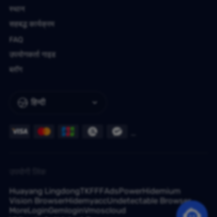
स्थान
सहबद्ध कार्यक्रम
FAQ
उपयोगकर्ता गाइड
ब्लॉग
हिन्दी
उपयोगी लिंक
Huayang Lingdong
TKFFF
AdsPower
Hidemium
Vision Browser
Hidemyacc
Undetectable Browser
MoreLogin
Gemlogin
Vmoscloud