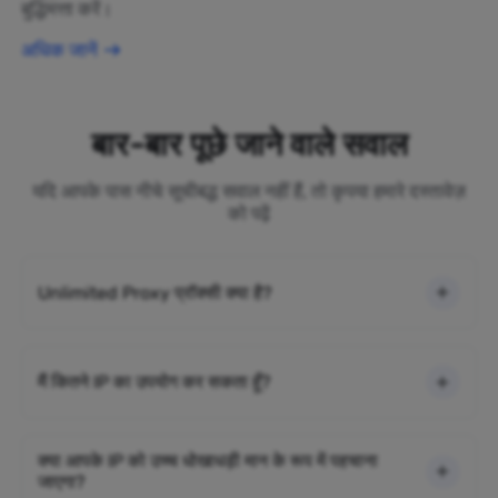
बुद्धिमत्ता करें।
अधिक जानें
बार-बार पूछे जाने वाले सवाल
यदि आपके पास नीचे सूचीबद्ध सवाल नहीं हैं, तो कृपया हमारे दस्तावेज़
को पढ़ें
Unlimited Proxy प्रॉक्सी क्या है?
मैं कितने IP का उपयोग कर सकता हूँ?
क्या आपके IP को उच्च धोखाधड़ी मान के रूप में पहचाना
जाएगा?