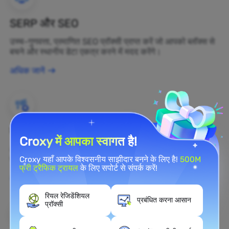
SERP और SEO
उच्च-गुणवत्ता, प्रमाणित SEO प्रॉक्सी प्राप्त करें जो आपको ब्लॉक्स से
बचने और स्थानीय डेटा एकत्र करने में मदद करेंगे।
अधिक जानें
ब्रांड सुरक्षा
Croxy में आपका स्वागत है!
आप रेजिडेंशियल प्रॉक्सी का उपयोग करके अपनी ब्रांड की सार्वजनिक
राय को वास्तविक समय में वेब पर निगरानी कर सकते हैं।
Croxy यहाँ आपके विश्वसनीय साझीदार बनने के लिए है!
500M
फ्री ट्रैफिक ट्रायल
के लिए सपोर्ट से संपर्क करें!
अधिक जानें
रियल रेजिडेंशियल
प्रबंधित करना आसान
प्रॉक्सी