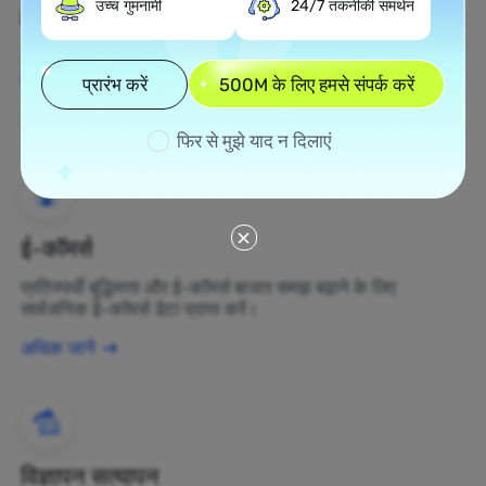
उच्च गुमनामी
24/7 तकनीकी समर्थन
वेब स्क्रैपिंग
अज्ञात डेटा संपत्तियों को एकत्र करें और उन्हें लाभकारी व्यापार निर्णयों में
बदलें।
प्रारंभ करें
500M के लिए हमसे संपर्क करें
अधिक जानें
फिर से मुझे याद न दिलाएं
ई-कॉमर्स
प्रतिस्पर्धी बुद्धिमत्ता और ई-कॉमर्स बाजार समझ बढ़ाने के लिए
सार्वजनिक ई-कॉमर्स डेटा प्राप्त करें।
अधिक जानें
विज्ञापन सत्यापन