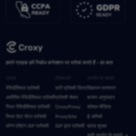
हमारे ग्राहक हमें निर्बाध कनेक्शन पर भरोसा करते हैं - हर बार!
उत्पाद
विशेषताएँ
उपयोग के मामले
रेसिडेंशियल प्रॉक्सी
फ्री प्रॉक्सी लिस्ट
विज्ञापन सत्यापन
असीमित रेसिडेंशियल प्रॉक्सी
प्रॉक्सी चेकर
बाजार अनुसंधान
स्थिर रेसिडेंशियल प्रॉक्सी
CroxyProxy
सोशल मीडिया
स्थिर डेटा सेंटर प्रॉक्सी
ProxySite
ई-कॉमर्स
लॉन्ग एक्टिंग ISP प्रॉक्सी
ISP द्वारा प्रॉक्सी
ब्रांड सुरक्षा
सभी उपयोग के मामले