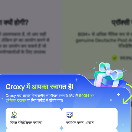
क्यों होगी?
प्रॉक्सी
 की आवश्यकता है, तो आप सही
80M+ से अधिक नैतिक रूप से स्रो
हैं, लेकिन IP का उपयोग करने से
genuine Deutsche Post AG प्रॉ
 का उपयोग कर सकते हैं जो
रेजिडेंश
उपयोगकर्ताओं के लिए उपलब्ध
99.9%
Croxy में आपका स्वागत है!
Croxy यहाँ आपके विश्वसनीय साझीदार बनने के लिए है!
500M फ्री
ट्रैफिक ट्रायल
के लिए सपोर्ट से संपर्क करें!
ने उपयोग मामले की आवश्यकताओं को पूरा क
रियल रेजिडेंशियल प्रॉक्सी
प्रबंधित करना आसान