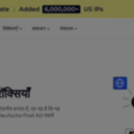
विशेषताएँ
समाधान
संसाधन
्सियाँ
ांछनीय बनाता है, वह यह है कि यह
हां Deutsche Post AG सबसे