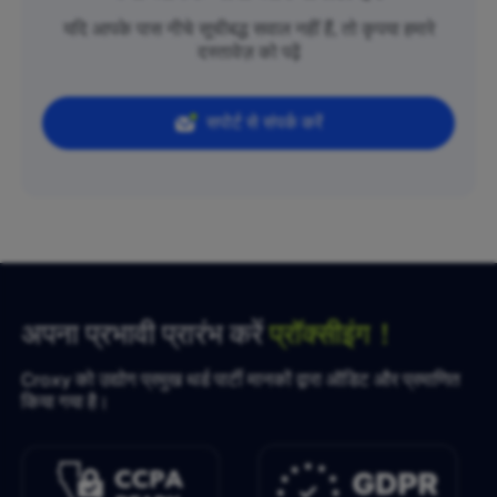
यदि आपके पास नीचे सूचीबद्ध सवाल नहीं हैं, तो कृपया हमारे
दस्तावेज़ को पढ़ें
सपोर्ट से संपर्क करें
अपना प्रभावी प्रारंभ करें
प्रॉक्सीइंग！
Croxy को उद्योग प्रमुख थर्ड पार्टी मानकों द्वारा ऑडिट और प्रमाणित
किया गया है।