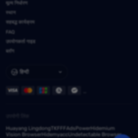
मूल्य निर्धारण
स्थान
सहबद्ध कार्यक्रम
FAQ
उपयोगकर्ता गाइड
ब्लॉग
हिन्दी
उपयोगी लिंक
Huayang Lingdong
TKFFF
AdsPower
Hidemium
Vision Browser
Hidemyacc
Undetectable Browser