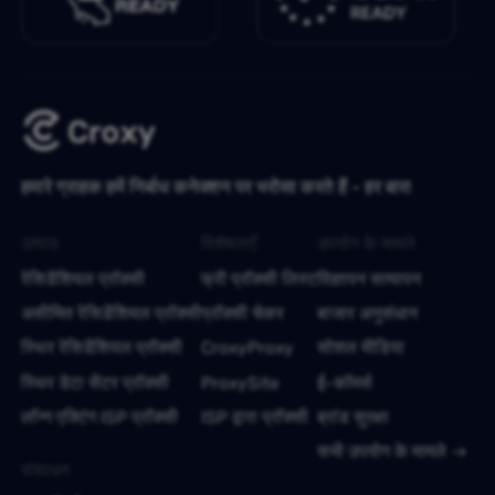
हमारे ग्राहक हमें निर्बाध कनेक्शन पर भरोसा करते हैं - हर बार!
उत्पाद
विशेषताएँ
उपयोग के मामले
रेसिडेंशियल प्रॉक्सी
फ्री प्रॉक्सी लिस्ट
विज्ञापन सत्यापन
असीमित रेसिडेंशियल प्रॉक्सी
प्रॉक्सी चेकर
बाजार अनुसंधान
स्थिर रेसिडेंशियल प्रॉक्सी
CroxyProxy
सोशल मीडिया
स्थिर डेटा सेंटर प्रॉक्सी
ProxySite
ई-कॉमर्स
लॉन्ग एक्टिंग ISP प्रॉक्सी
ISP द्वारा प्रॉक्सी
ब्रांड सुरक्षा
सभी उपयोग के मामले
संसाधन