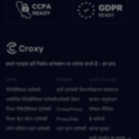
हमारे ग्राहक हमें निर्बाध कनेक्शन पर भरोसा करते हैं - हर बार!
उत्पाद
विशेषताएँ
उपयोग के मामले
रेसिडेंशियल प्रॉक्सी
फ्री प्रॉक्सी लिस्ट
विज्ञापन सत्यापन
असीमित रेसिडेंशियल प्रॉक्सी
प्रॉक्सी चेकर
बाजार अनुसंधान
स्थिर रेसिडेंशियल प्रॉक्सी
CroxyProxy
सोशल मीडिया
स्थिर डेटा सेंटर प्रॉक्सी
ProxySite
ई-कॉमर्स
लॉन्ग एक्टिंग ISP प्रॉक्सी
ISP द्वारा प्रॉक्सी
ब्रांड सुरक्षा
सभी उपयोग के मामले