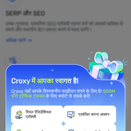
SERP और SEO
उच्च-गुणवत्ता, प्रमाणित SEO प्रॉक्सी प्राप्त करें जो आपको ब्लॉक्स से
बचने और स्थानीय डेटा एकत्र करने में मदद करेंगे।
अधिक जानें
ब्रांड सुरक्षा
Croxy में आपका स्वागत है!
आप रेजिडेंशियल प्रॉक्सी का उपयोग करके अपनी ब्रांड की सार्वजनिक
राय को वास्तविक समय में वेब पर निगरानी कर सकते हैं।
Croxy यहाँ आपके विश्वसनीय साझीदार बनने के लिए है!
500M
फ्री ट्रैफिक ट्रायल
के लिए सपोर्ट से संपर्क करें!
अधिक जानें
रियल रेजिडेंशियल
प्रबंधित करना आसान
प्रॉक्सी