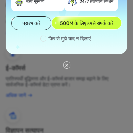
उच्च गुमनामी
24/7 तकनीकी समर्थन
वेब स्क्रैपिंग
अज्ञात डेटा संपत्तियों को एकत्र करें और उन्हें लाभकारी व्यापार निर्णयों में
बदलें।
प्रारंभ करें
500M के लिए हमसे संपर्क करें
अधिक जानें
फिर से मुझे याद न दिलाएं
ई-कॉमर्स
प्रतिस्पर्धी बुद्धिमत्ता और ई-कॉमर्स बाजार समझ बढ़ाने के लिए
सार्वजनिक ई-कॉमर्स डेटा प्राप्त करें।
अधिक जानें
विज्ञापन सत्यापन