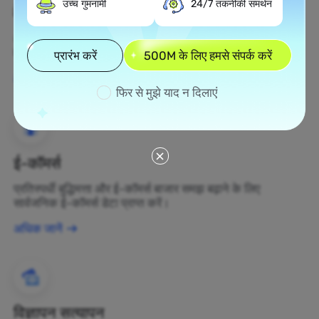
उच्च गुमनामी
24/7 तकनीकी समर्थन
वेब स्क्रैपिंग
अज्ञात डेटा संपत्तियों को एकत्र करें और उन्हें लाभकारी व्यापार निर्णयों में
बदलें।
प्रारंभ करें
500M के लिए हमसे संपर्क करें
अधिक जानें
फिर से मुझे याद न दिलाएं
ई-कॉमर्स
प्रतिस्पर्धी बुद्धिमत्ता और ई-कॉमर्स बाजार समझ बढ़ाने के लिए
सार्वजनिक ई-कॉमर्स डेटा प्राप्त करें।
अधिक जानें
विज्ञापन सत्यापन