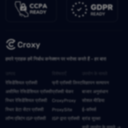
हमारे ग्राहक हमें निर्बाध कनेक्शन पर भरोसा करते हैं - हर बार!
उत्पाद
विशेषताएँ
उपयोग के मामले
रेसिडेंशियल प्रॉक्सी
फ्री प्रॉक्सी लिस्ट
विज्ञापन सत्यापन
असीमित रेसिडेंशियल प्रॉक्सी
प्रॉक्सी चेकर
बाजार अनुसंधान
स्थिर रेसिडेंशियल प्रॉक्सी
CroxyProxy
सोशल मीडिया
स्थिर डेटा सेंटर प्रॉक्सी
ProxySite
ई-कॉमर्स
लॉन्ग एक्टिंग ISP प्रॉक्सी
ISP द्वारा प्रॉक्सी
ब्रांड सुरक्षा
सभी उपयोग के मामले