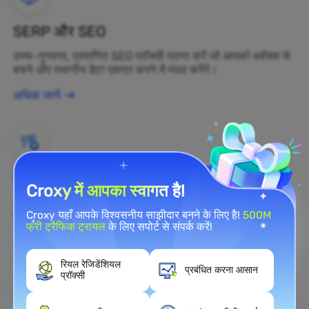
SERP और SEO
उच्च-गुणवत्ता, प्रमाणित SEO प्रॉक्सी प्राप्त करें जो आपको ब्लॉक्स से
बचने और स्थानीय डेटा एकत्र करने में मदद करेंगे।
अधिक जानें
ब्रांड सुरक्षा
Croxy में आपका स्वागत है!
आप रेजिडेंशियल प्रॉक्सी का उपयोग करके अपनी ब्रांड की सार्वजनिक
राय को वास्तविक समय में वेब पर निगरानी कर सकते हैं।
Croxy यहाँ आपके विश्वसनीय साझीदार बनने के लिए है!
500M
फ्री ट्रैफिक ट्रायल
के लिए सपोर्ट से संपर्क करें!
अधिक जानें
रियल रेजिडेंशियल
प्रबंधित करना आसान
प्रॉक्सी