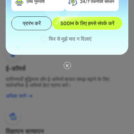
उच्च गुमनामी
24/7 तकनीकी समर्थन
वेब स्क्रैपिंग
अज्ञात डेटा संपत्तियों को एकत्र करें और उन्हें लाभकारी व्यापार निर्णयों में
बदलें।
प्रारंभ करें
500M के लिए हमसे संपर्क करें
अधिक जानें
फिर से मुझे याद न दिलाएं
ई-कॉमर्स
प्रतिस्पर्धी बुद्धिमत्ता और ई-कॉमर्स बाजार समझ बढ़ाने के लिए
सार्वजनिक ई-कॉमर्स डेटा प्राप्त करें।
अधिक जानें
विज्ञापन सत्यापन