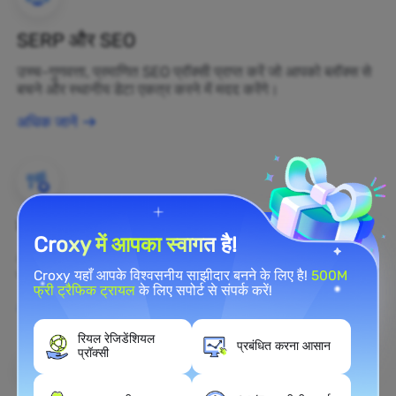
SERP और SEO
उच्च-गुणवत्ता, प्रमाणित SEO प्रॉक्सी प्राप्त करें जो आपको ब्लॉक्स से
बचने और स्थानीय डेटा एकत्र करने में मदद करेंगे।
अधिक जानें
ब्रांड सुरक्षा
Croxy में आपका स्वागत है!
आप रेजिडेंशियल प्रॉक्सी का उपयोग करके अपनी ब्रांड की सार्वजनिक
राय को वास्तविक समय में वेब पर निगरानी कर सकते हैं।
Croxy यहाँ आपके विश्वसनीय साझीदार बनने के लिए है!
500M
फ्री ट्रैफिक ट्रायल
के लिए सपोर्ट से संपर्क करें!
अधिक जानें
रियल रेजिडेंशियल
प्रबंधित करना आसान
प्रॉक्सी