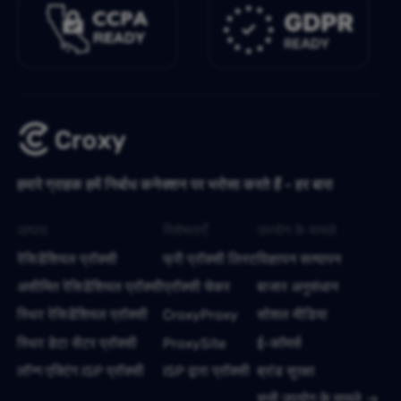
हमारे ग्राहक हमें निर्बाध कनेक्शन पर भरोसा करते हैं - हर बार!
उत्पाद
विशेषताएँ
उपयोग के मामले
रेसिडेंशियल प्रॉक्सी
फ्री प्रॉक्सी लिस्ट
विज्ञापन सत्यापन
असीमित रेसिडेंशियल प्रॉक्सी
प्रॉक्सी चेकर
बाजार अनुसंधान
स्थिर रेसिडेंशियल प्रॉक्सी
CroxyProxy
सोशल मीडिया
स्थिर डेटा सेंटर प्रॉक्सी
ProxySite
ई-कॉमर्स
लॉन्ग एक्टिंग ISP प्रॉक्सी
ISP द्वारा प्रॉक्सी
ब्रांड सुरक्षा
सभी उपयोग के मामले