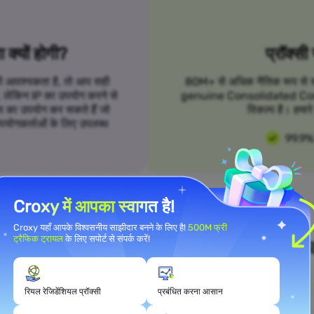
क्यों होगी?
प्रॉक्सी
 की आवश्यकता है, तो आप सही
80M+ से अधिक नैतिक रूप से स्रो
हैं, लेकिन IP का उपयोग करने से
genuine Consolidated Commun
 का उपयोग कर सकते हैं जो
विकल्प है। हमारे 
उपयोगकर्ताओं के लिए उपलब्ध
99.9%
Croxy में आपका स्वागत है!
Croxy यहाँ आपके विश्वसनीय साझीदार बनने के लिए है!
500M फ्री
ट्रैफिक ट्रायल
के लिए सपोर्ट से संपर्क करें!
ने उपयोग मामले की आवश्यकताओं को पूरा क
रियल रेजिडेंशियल प्रॉक्सी
प्रबंधित करना आसान