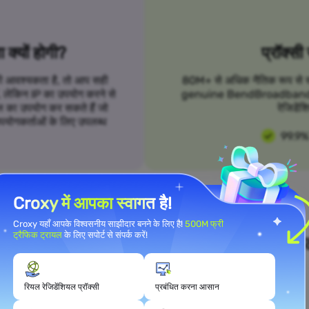
क्यों होगी?
प्रॉक्सी
 की आवश्यकता है, तो आप सही
80M+ से अधिक नैतिक रूप से स्रो
हैं, लेकिन IP का उपयोग करने से
genuine BendBroadband प्रॉक्
 का उपयोग कर सकते हैं जो
रेजिडेंश
उपयोगकर्ताओं के लिए उपलब्ध
99.9%
Croxy में आपका स्वागत है!
Croxy यहाँ आपके विश्वसनीय साझीदार बनने के लिए है!
500M फ्री
ट्रैफिक ट्रायल
के लिए सपोर्ट से संपर्क करें!
ने उपयोग मामले की आवश्यकताओं को पूरा क
रियल रेजिडेंशियल प्रॉक्सी
प्रबंधित करना आसान