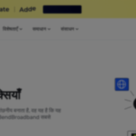
विशेषताएँ
समाधान
संसाधन
ियाँ
ांछनीय बनाता है, वह यह है कि यह
यहां BendBroadband सबसे