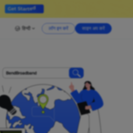
हिन्दी
लॉग इन करें
साइन अप करें
BendBroadband