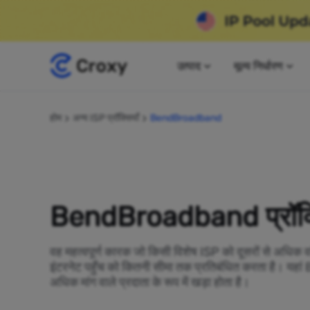
उत्पाद
मूल्य निर्धारण
होम
अन्य ISP प्रॉक्सियाँ
BendBroadband
BendBroadband प्रॉक्स
वह महत्वपूर्ण कारक जो किसी विशेष ISP को दूसरों से अधिक व
इंटरनेट पहुँच को कितनी सीमा तक प्रतिबंधित करता है। 
अधिक मांग वाले प्रदाता के रूप में खड़ा होता है।