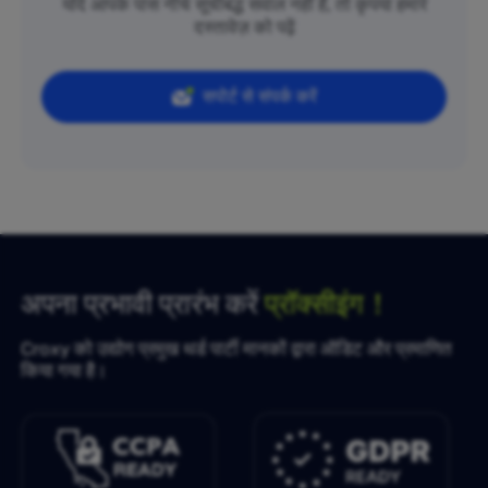
यदि आपके पास नीचे सूचीबद्ध सवाल नहीं हैं, तो कृपया हमारे
दस्तावेज़ को पढ़ें
सपोर्ट से संपर्क करें
अपना प्रभावी प्रारंभ करें
प्रॉक्सीइंग！
Croxy को उद्योग प्रमुख थर्ड पार्टी मानकों द्वारा ऑडिट और प्रमाणित
किया गया है।