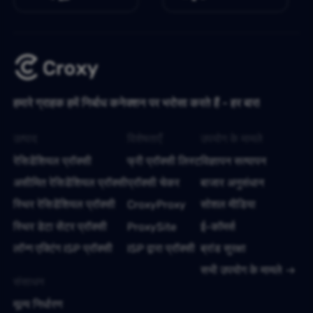
हमारे ग्राहक हमें निर्बाध कनेक्शन पर भरोसा करते हैं - हर बार!
उत्पाद
विशेषताएँ
उपयोग के मामले
रेसिडेंशियल प्रॉक्सी
फ्री प्रॉक्सी लिस्ट
विज्ञापन सत्यापन
असीमित रेसिडेंशियल प्रॉक्सी
प्रॉक्सी चेकर
बाजार अनुसंधान
स्थिर रेसिडेंशियल प्रॉक्सी
CroxyProxy
सोशल मीडिया
स्थिर डेटा सेंटर प्रॉक्सी
ProxySite
ई-कॉमर्स
लॉन्ग एक्टिंग ISP प्रॉक्सी
ISP द्वारा प्रॉक्सी
ब्रांड सुरक्षा
सभी उपयोग के मामले
संसाधन
मूल्य निर्धारण