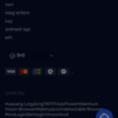
स्थान
सहबद्ध कार्यक्रम
FAQ
उपयोगकर्ता गाइड
ब्लॉग
हिन्दी
उपयोगी लिंक
Huayang Lingdong
TKFFF
AdsPower
Hidemium
Vision Browser
Hidemyacc
Undetectable Browser
MoreLogin
Gemlogin
Vmoscloud