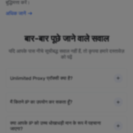
बुद्धिमत्ता करें।
अधिक जानें
बार-बार पूछे जाने वाले सवाल
यदि आपके पास नीचे सूचीबद्ध सवाल नहीं हैं, तो कृपया हमारे दस्तावेज़
को पढ़ें
Unlimited Proxy प्रॉक्सी क्या है?
मैं कितने IP का उपयोग कर सकता हूँ?
क्या आपके IP को उच्च धोखाधड़ी मान के रूप में पहचाना
जाएगा?