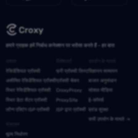
हमारे ग्राहक हमें निर्बाध कनेक्शन पर भरोसा करते हैं - हर बार!
उत्पाद
विशेषताएँ
उपयोग के मामले
रेसिडेंशियल प्रॉक्सी
फ्री प्रॉक्सी लिस्ट
विज्ञापन सत्यापन
असीमित रेसिडेंशियल प्रॉक्सी
प्रॉक्सी चेकर
बाजार अनुसंधान
स्थिर रेसिडेंशियल प्रॉक्सी
CroxyProxy
सोशल मीडिया
स्थिर डेटा सेंटर प्रॉक्सी
ProxySite
ई-कॉमर्स
लॉन्ग एक्टिंग ISP प्रॉक्सी
ISP द्वारा प्रॉक्सी
ब्रांड सुरक्षा
सभी उपयोग के मामले
संसाधन
मूल्य निर्धारण