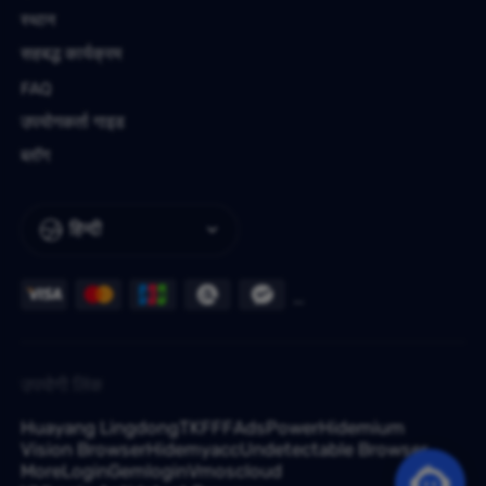
स्थान
सहबद्ध कार्यक्रम
FAQ
उपयोगकर्ता गाइड
ब्लॉग
हिन्दी
उपयोगी लिंक
Huayang Lingdong
TKFFF
AdsPower
Hidemium
Vision Browser
Hidemyacc
Undetectable Browser
MoreLogin
Gemlogin
Vmoscloud