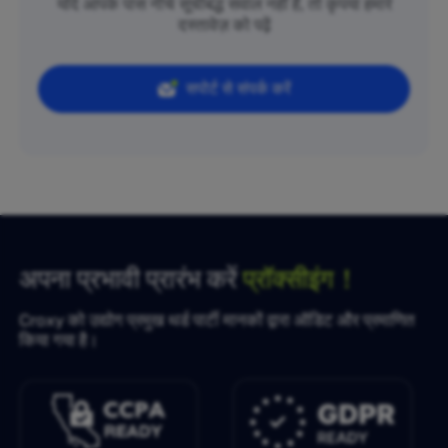
यदि आपके पास नीचे सूचीबद्ध सवाल नहीं हैं, तो कृपया हमारे
दस्तावेज़ को पढ़ें
सपोर्ट से संपर्क करें
अपना प्रभावी प्रारंभ करें
प्रॉक्सीइंग！
Croxy को उद्योग प्रमुख थर्ड पार्टी मानकों द्वारा ऑडिट और प्रमाणित
किया गया है।