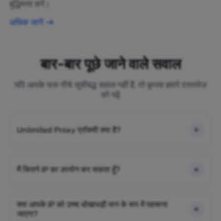
बुद्धिमत्ता करें।
अधिक जानें
बार-बार पूछे जाने वाले सवाल
यदि आपके पास नीचे सूचीबद्ध सवाल नहीं हैं, तो कृपया हमारे दस्तावेज़
को पढ़ें
Unlimited Proxy प्रॉक्सी क्या है?
मैं कितने IP का उपयोग कर सकता हूँ?
क्या आपके IP को उच्च धोखाधड़ी मान के रूप में पहचाना
जाएगा?